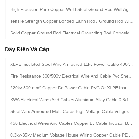
High Precision Pure Copper Weld Steel Ground Rod Well Agglutination
Tensile Strength Copper Bonded Earth Rod / Ground Rod With All Kinds Clamps
Solid Copper Ground Rod Electrical Grounding Rod Corrosion Resistance
Dây Điện Và Cáp
XLPE Insulated Steel Wire Armoured 11kv Power Cable 400/500Mm² 90°C 110°C
Fire Resistance 300/500v Electrical Wire And Cable Pvc Sheathed
220kv 300 mm² Copper Dc Power Cable PVC Or XLPE Insulation iso9001
SWA Electrical Wires And Cables Aluminum Alloy Cable 0.6/1/10 Xlpe Sheathed
Steel Wire Armoured Multi Cores High Voltage Cable Voltges Up To 35kv
450 Electrical Wires And Cables Copper Bv Cable Indoaor BV/BVR/RV/RVB
0.3kv-35kv Medium Voltage House Wiring Copper Cable PE.PVC/XLPE Insulated