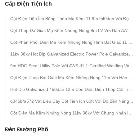
Cáp Điện Tiện Ích
Cột Điện Tiện Ích Bằng Thép Mạ Kẽm 11.9m 940dan Với Độ Dày 2.5mm-16mm Để Truyền Tải Điện Lâu Dài
Cột Thép Đa Giác Mạ Kẽm Nhúng Nóng 9m LV Với Hàn AWS d1.1 Và Mạ Kẽm 86um
Cột Phân Phối Điện Mạ Kẽm Nhúng Nóng Hình Bát Giác 11 Mét Với Tiêu Chuẩn Hàn AWS d1.1
11kv 38kv Hot Dip Galvanized Electric Power Pole Galvanized Octagonal Electric Utility Poles (Các Cột Điện Huỳnh Hình Huỳnh Dạng Huỳnh Dạng Huỳnh Dạng Huỳnh Dạng Huỳnh Dạng Huỳnh Dạng Huỳnh Dạng Huỳnh Dạng Huỳnh Dạng Huỳnh Dạng Huỳnh Dạng Huỳnh Dạng Huỳnh Dạng Huỳnh Dạng Huỳnh Dạng Huỳnh Dạng Huỳnh Dạng Huỳnh Dạng Huỳnh Dạng Huỳnh Dạng Huỳnh Dạng Huỳnh Dạng Huỳnh Dạng Huỳnh
9m HDG Steel Utility Pole Với AWS d1.1 Certified Welding Và 86μm Zinc Coating
Cột Điện Thép Bát Giác Mạ Kẽm Nhúng Nóng 11m Với Hàn AWS d1.1 Và Mạ Kẽm 86um
Hot Dip Galvanized 450dan 13m Côn Điện Điện Thép Cột Tiện Ích Cho 10 KV 550 KV Điện Và Vật Liệu Và Thiết Kế
q345b/a572 Vật Liệu Cây Cột Tiện Ích 60ft Với Độ Bền Năng Suất Cao Và Yếu Tố An Toàn 8 Cho Dây Dẫn Và Dây Nối Đất
Cột Điện Mạ Kẽm Nhúng Nóng 11kv 38kv Với Chứng Nhận ISO 9001 Và Xếp Hạng IP 65 Cho Tốc Độ Gió Cao 160km/H
Đèn Đường Phố