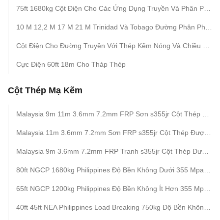
75ft 1680kg Cột Điện Cho Các Ứng Dụng Truyền Và Phân Phối Phù Hợp Với Nhiều Môi Trường Ngoài Trời Khác Nhau
10 M 12,2 M 17 M 21 M Trinidad Và Tobago Đường Phân Phối Đường Truyền
Cột Điện Cho Đường Truyền Với Thép Kẽm Nóng Và Chiều Cao Và Thiết Kế Lắp Đặt Tùy Chỉnh
Cực Điện 60ft 18m Cho Tháp Thép
Cột Thép Mạ Kẽm
Malaysia 9m 11m 3.6mm 7.2mm FRP Sơn s355jr Cột Thép Được Thiết Kế Cho Hệ Thống Tiện Ích Điện Ngoài Trời
Malaysia 11m 3.6mm 7.2mm Sơn FRP s355jr Cột Thép Được Thiết Kế Cho Hệ Thống Tiện Ích Điện Ngoài Trời
Malaysia 9m 3.6mm 7.2mm FRP Tranh s355jr Cột Thép Được Thiết Kế Cho Hệ Thống Điện Ngoài Trời
80ft NGCP 1680kg Philippines Độ Bền Không Dưới 355 Mpa Cột Thép Kẽm
65ft NGCP 1200kg Philippines Độ Bền Không Ít Hơn 355 Mpa Cột Thép
40ft 45ft NEA Philippines Load Breaking 750kg Độ Bền Không Dưới 355 Mpa