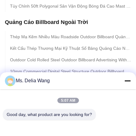
Tùy Chỉnh 50ft Polygonal Sân Vận Động Bóng Đá Cao Mast Tower Cho Sân Vận Động Bóng Đá
Quảng Cáo Billboard Ngoài Trời
Thép Mạ Kẽm Nhiều Màu Roadside Outdoor Billboard Quảng Cáo Quảng Cáo Chiều Cao 3m
Kết Cấu Thép Thương Mại Kỹ Thuật Số Bảng Quảng Cáo Ngoài Trời, Chiều Cao 6m Chiều Dày 10nm
Outdoor Cold Rolled Steel Outdoor Billboard Advertising With Galvanization
10mm Commercial Digital Steel Structure Outdoor Billboard Advertising p16 With LED Screen
Ms. Delia Wang
Comercial Outdoor Digital Billboard Advertising p16 With RGB LED Screen
Exterior Street Advertising LED Display Billboard With Galvanization Anti - Static
5:07 AM
Waterproof Outdoor Billboard Advertising , Road LED Screen Billboard DIP 346
Good day, what product are you looking for?
Anticorrosive 3 in1 Round LED Outdoor Billboard Advertising With Backlighting 8m
Multi Color Roadside Outdoor Billboard Advertising , Steel Structure Billboard