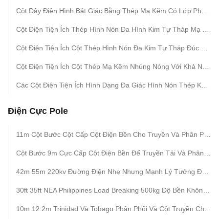
Cột Dây Điện Hình Bát Giác Bằng Thép Mạ Kẽm Có Lớp Phủ Bitum Được Cung Cấp Với Nhiều Độ Dài Khác Nhau Từ 35ft Đến 90ft
Cột Điện Tiện Ích Thép Hình Nón Đa Hình Kim Tự Tháp Mạ Kẽm Nhúng Nóng Cho Hệ Thống Phân Phối Điện
Cột Điện Tiện Ích Cột Thép Hình Nón Đa Kim Tự Tháp Đúc Nóng Cho Cơ Sở Hạ Tầng Phân Phối Điện
Cột Điện Tiện Ích Cột Thép Mạ Kẽm Nhúng Nóng Với Khả Năng Chịu Tải Thiết Kế Từ 300 Đến 1000 Kg Cho Đường Dây Điện
Các Cột Điện Tiện Ích Hình Dạng Đa Giác Hình Nón Thép Kẽm Nóng Thích Hợp Cho Các Đường Dây Điện Từ 10 KV Đến 550 KV
Điện Cực Pole
11m Cột Bước Cột Cấp Cột Điện Bền Cho Truyền Và Phân Phối Điện
Cột Bước 9m Cực Cấp Cột Điện Bền Để Truyền Tải Và Phân Phối Điện
42m 55m 220kv Đường Điện Nhẹ Nhưng Mạnh Lý Tưởng Để Lắp Đặt Ở Các Khu Vực Xa Xôi Đòi Hỏi Cơ Sở Hạ Tầng Điện
30ft 35ft NEA Philippines Load Breaking 500kg Độ Bền Không Dưới 355 Mpa
10m 12.2m Trinidad Và Tobago Phân Phối Và Cột Truyền Cho Hiệu Suất Lâu Dài Trong Điều Kiện Thời Tiết Khắc Nghiệt