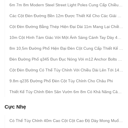
6m 7m 8m Modern Steel Street Light Poles Cung Cấp Chiều Cao Tối Ưu Và Ổn Định Cho Ánh Sáng Hiệu Quả Trong Đường Phố Thành Phố Và Không Gian Công Cộng
Các Cột Đèn Đường Bền 12m Được Thiết Kế Cho Các Giải Pháp Chiếu Sáng Đô Thị Và Dân Cư Ngoài Trời Lâu Dài
Cột Đèn Đường Bằng Thép Hiện Đại Dài 11m Mang Lại Chiều Cao Và Độ Ổn Định Tối Ưu Để Chiếu Sáng Hiệu Quả Ở Đường Phố Và Không Gian Công Cộng Trong Thành Phố
10m Cột Hình Tám Giác Với Một Ánh Sáng Cánh Tay Dày 4mm Đảm Bảo Giải Pháp Chiếu Sáng Ngoài Trời
8m 10,5m Đường Phố Hiện Đại Đèn Cột Cung Cấp Thiết Kế Thanh Lịch Và Hiệu Suất Bền Phù Hợp Cho Đường Phố Đô Thị Công Viên Và Khu Vực Thương Mại
Đèn Đường Phố q345 Đun Đục Nóng Với m12 Anchor Bolts Và +- 2% Dimension Tolerance Cho Đèn Trung Tâm Mua Sắm
Cột Đèn Đường Có Thể Tùy Chỉnh Với Chiều Dài Lên Tới 14 Mét Không Có Khớp Trượt Và Nhiều Tùy Chọn Loại Gắn Hoặc Trồng Mặt Bích
9.8m q235 Đường Phố Đèn Cột Tùy Chỉnh Cho Châu Phi
Thiết Kế Tùy Chỉnh Đèn Sân Vườn 6m 8m Có Khả Năng Cản Gió 35m / S
Cực Nhẹ
Có Thể Tùy Chỉnh 40m Cao Cột Cột Cao Độ Dày Mong Muốn Phần Riêng Lẻ Chiều Dài Và Hình Dạng Cho Hiệu Suất Tối Ưu