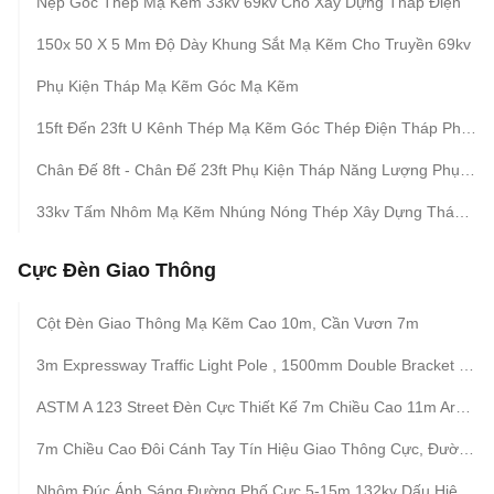
Nẹp Góc Thép Mạ Kẽm 33kv 69kv Cho Xây Dựng Tháp Điện
150x 50 X 5 Mm Độ Dày Khung Sắt Mạ Kẽm Cho Truyền 69kv
Phụ Kiện Tháp Mạ Kẽm Góc Mạ Kẽm
15ft Đến 23ft U Kênh Thép Mạ Kẽm Góc Thép Điện Tháp Phụ Kiện Bolt
Chân Đế 8ft - Chân Đế 23ft Phụ Kiện Tháp Năng Lượng Phụ Tùng Cho Truyền 69kv
33kv Tấm Nhôm Mạ Kẽm Nhúng Nóng Thép Xây Dựng Tháp Điện
Cực Đèn Giao Thông
Cột Đèn Giao Thông Mạ Kẽm Cao 10m, Cần Vươn 7m
3m Expressway Traffic Light Pole , 1500mm Double Bracket Overpass Metal Light Poles
ASTM A 123 Street Đèn Cực Thiết Kế 7m Chiều Cao 11m Arm Hot Dip Mạ Kẽm
7m Chiều Cao Đôi Cánh Tay Tín Hiệu Giao Thông Cực, Đường Lái Xe Thép Mạ Kẽm Cực Với Tín Hiệu
Nhôm Đúc Ánh Sáng Đường Phố Cực 5-15m 132kv Dấu Hiệu Kiểm Soát Giao Thông Tùy Chỉnh Màu