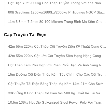
Cột Điện 75ft 2000kg Cho Tháp Truyền Thông Với Khả Năng Bảo Vệ Thời Tiết Nâng Cao
80ft 3sections 1200kg/1680kg/2000kg Philippines NGCP Standard Steel Poles Cột
11m 3,8mm 7,2mm 80-100 Microm Trung Bình Mạ Kẽm Cho Cột Thép Mạ Kẽm Bền
Cáp Truyền Tải Điện
42m 55m 220kv Cột Thép Cột Truyền Điện Kỹ Thuật Cung Cấp Hỗ Trợ Tối Ưu Cho Các Dây Dẫn Điện Và Chất Cách Điện Trong Phân Phối Điện
42m 55m 220kv Cột Lớn Cột Truyền Điện Hạng Nặng Cung Cấp Sự Ổn Định Và An Toàn Vượt Trội Cho Các Dự Án Cơ Sở Hạ Tầng Truyền Điện
Cột Thép Kẽm Phù Hợp Với Phân Phối Điện Và Ánh Sáng Ngoài Trời Với Nhiều Tùy Chọn Hình Dạng Và Vật Liệu Thép
15m Đường Cột Điện Thép Kẽm Tùy Chỉnh Cho Các Cột Truyền Tải Điện Với Và Độ Dày Tùy Chỉnh
Cột Truyền Tải Điện Bằng Thép Mạ Kẽm 14m-21m Cho Đường Dây Điện
33kv Ống 8 Góc Thép Cột Điện Với 500 Kg Thiết Kế Tải Và Tốc Độ Gió 160km / H Chống Động Đất
10.5m 138kv Hot Dip Galvanized Steel Power Pole For Transmission Line With Wind Speed 160 Km/Hour And Earthquake Resistant Design