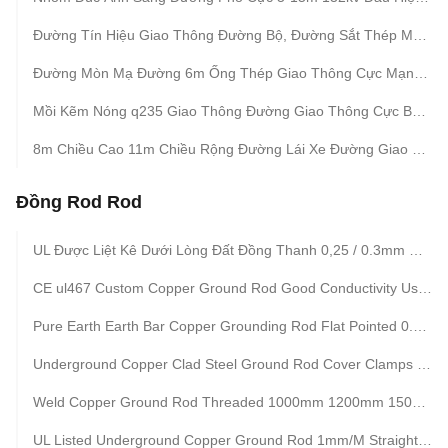
Đường Tín Hiệu Giao Thông Đường Bộ, Đường Sắt Thép Mạ Kẽm Cực 11m Chiều Cao 4m Chiều Rộng
Đường Mòn Mạ Đường 6m Ống Thép Giao Thông Cực Mạnh, gr50 7m 11 M Đệm Ánh Sáng Đường Phố
Mồi Kẽm Nóng q235 Giao Thông Đường Giao Thông Cực Bảng Giao Thông Đường Bộ Bảng Cực
8m Chiều Cao 11m Chiều Rộng Đường Lái Xe Đường Giao Thông Cực Cực Cực Cực Cực Cực Cực
Đồng Rod Rod
UL Được Liệt Kê Dưới Lòng Đất Đồng Thanh 0,25 / 0.3mm Cooper Dày
CE ul467 Custom Copper Ground Rod Good Conductivity Used In The Grounding Device
Pure Earth Earth Bar Copper Grounding Rod Flat Pointed 0.254mm Thickness
Underground Copper Clad Steel Ground Rod Cover Clamps Lighting Protection
Weld Copper Ground Rod Threaded 1000mm 1200mm 1500mm Copper Earth Rod With Accessories
UL Listed Underground Copper Ground Rod 1mm/M Straightness 0.5mm 1.0mm Thickness