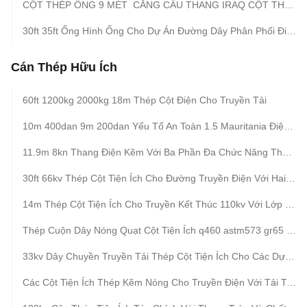
CỘT THÉP ỐNG 9 MÉT CĂNG CẦU THANG IRAQ CỘT THÉP
30ft 35ft Ống Hình Ống Cho Dự Án Đường Dây Phân Phối Điện
Cán Thép Hữu Ích
60ft 1200kg 2000kg 18m Thép Cột Điện Cho Truyền Tải
10m 400dan 9m 200dan Yếu Tố An Toàn 1.5 Mauritania Điện Phân Phối Cột Thép
11.9m 8kn Thang Điện Kẽm Với Ba Phần Đa Chức Năng Thang Trên
30ft 66kv Thép Cột Tiện Ích Cho Đường Truyền Điện Với Hai Cánh Tay Được Thiết Kế Để Bảo Trì Dễ Dàng
14m Thép Cột Tiện Ích Cho Truyền Kết Thúc 110kv Với Lớp Phủ Bitumen Và Thiết Kế Tuổi Thọ Dài
Thép Cuộn Dây Nóng Quạt Cột Tiện Ích q460 astm573 gr65 gr50 ss400 ss490 Đến st52 Để Phân Phối Điện
33kv Dây Chuyền Truyền Tải Thép Cột Tiện Ích Cho Các Dự Án Xây Dựng Đường Dây Điện
Các Cột Tiện Ích Thép Kẽm Nóng Cho Truyền Điện Với Tải Trọng Thiết Kế Yếu Tố An Toàn Cao