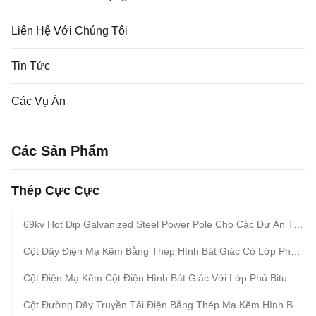
Liên Hệ Với Chúng Tôi
Tin Tức
Các Vụ Án
Các Sản Phẩm
Thép Cực Cực
69kv Hot Dip Galvanized Steel Power Pole Cho Các Dự Án Tiện Ích Đường Truyền Ở Philippines
Cột Dây Điện Mạ Kẽm Bằng Thép Hình Bát Giác Có Lớp Phủ Bitum Được Cung Cấp Với Chiều Dài 35ft, 45ft, 50ft, 55ft, 60ft, 65ft, 70ft Và 90ft
Cột Điện Mạ Kẽm Cột Điện Hình Bát Giác Với Lớp Phủ Bitum Có Chiều Dài 35ft, 45ft, 50ft, 55ft, 60ft, 65ft Và 70ft
Cột Đường Dây Truyền Tải Điện Bằng Thép Mạ Kẽm Hình Bát Giác Có Lớp Phủ Bitum Có Sẵn Với Nhiều Chiều Dài Từ 35ft Đến 90ft