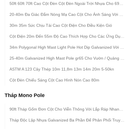
50ft 60ft 70ft Cao Cột Đèn Cột Đèn Ngoài Trời Nhựa Cho 69kv Truyền
20-40m Đa Giác Đắm Nóng Mạ Cao Cột Cho Ánh Sáng Với Hệ Thống Nâng
30m 35m Sức Chịu Tải Cao Cột Điện Cho Điều Kiện Gió
Cột Điện 20m Đến 55m Độ Cao Thích Hợp Cho Các Ứng Dụng Khác Nhau ISO 9001 Được Chứng Nhận
34m Polygonal High Mast Light Pole Hot Dip Galvanized Với Hệ Thống Nâng
25-40m Galvanized High Mast Pole gr65 Cho Vườn / Quảng Trường / Đường Phố / Sân Vận Động
ASTM A 123 Cây Thép 10m 11,8m 13m 14m 20m 5-50kn
Cột Đèn Chiếu Sáng Cột Cao Hình Nón Cao 80m
Tháp Mono Pole
90ft Tháp Gốm Đơn Cột Cho Viễn Thông Với Lắp Ráp Nhanh Và Xây Dựng Thép Trong Nước
Tháp Độc Lập Nhựa Galvanized Ba Phần Để Phân Phối Truyền Thông