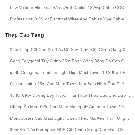
Low Voltage Electrical Wires And Cables 18 Awg Cable CCC Certification 300/450/500/750v
Professional 0.6/1kv Electrical Wires And Cables Xlpe Cable CCC Certificate
Tháp Cao Tầng
25m Tháp Cột Cao Đa Giác Để Xây Dựng Cột Chiếu Sáng Cảng Biển
Cổng Polygonal Tùy Chỉnh 25m Bóng Cổng Bóng Đá Cao Cột Cho Cảng Biển
q345 Octagonal Stadium Light High Mast Tower 10 200w HPS Lights With Raising System
Galvanization 25m Cao Mast Tower Mặt Bích Hình Ống Thép Monopole Communication Tower
33 Kv 69kv Đường Dây Truyền Tải Tháp Thép Cực Cho Đường Dây Truyền Thông Tower
Chống Ăn Mòn Điện Cao Mast Monopole Antenna Tower Với Climbing Ladder
Monopostes Cao Mast Light Tower, Thép Mạ Kẽm Hình Ống Cực Cho Đèn
30m Đa Giác Monopole MPH Cột Chiếu Sáng Cao Mast Cho Sân Vận Động Bóng Đá Với 60 Đèn