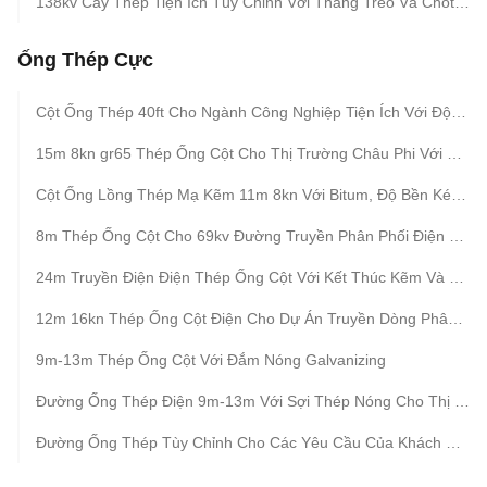
138kv Cây Thép Tiện Ích Tùy Chỉnh Với Thang Trèo Và Chốt Neo
Ống Thép Cực
Cột Ống Thép 40ft Cho Ngành Công Nghiệp Tiện Ích Với Độ Dày 4mm Và Dung Lượng Tải 3kn Cho Truyền Và Phân Phối
15m 8kn gr65 Thép Ống Cột Cho Thị Trường Châu Phi Với Và BV Chứng Nhận Và 3mm Độ Dày Tường
Cột Ống Lồng Thép Mạ Kẽm 11m 8kn Với Bitum, Độ Bền Kéo 450mpa
8m Thép Ống Cột Cho 69kv Đường Truyền Phân Phối Điện Với Độ Dày 3mm Đáp Ứng Các Tiêu Chuẩn Kỹ Thuật Và An Toàn
24m Truyền Điện Điện Thép Ống Cột Với Kết Thúc Kẽm Và Bước Cuộn Phụ Kiện
12m 16kn Thép Ống Cột Điện Cho Dự Án Truyền Dòng Phân Phối Điện
9m-13m Thép Ống Cột Với Đắm Nóng Galvanizing
Đường Ống Thép Điện 9m-13m Với Sợi Thép Nóng Cho Thị Trường Châu Phi
Đường Ống Thép Tùy Chỉnh Cho Các Yêu Cầu Của Khách Hàng Khác Nhau