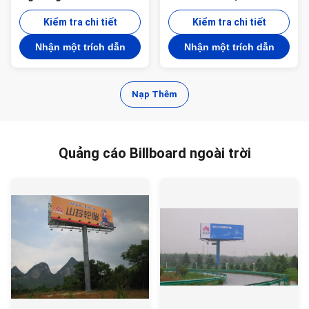
200W HPS Lights With
ống thép Monopole
Raising System
Kiểm tra chi tiết
Communication Tower
Kiểm tra chi tiết
Nhận một trích dẫn
Nhận một trích dẫn
Nạp Thêm
Quảng cáo Billboard ngoài trời