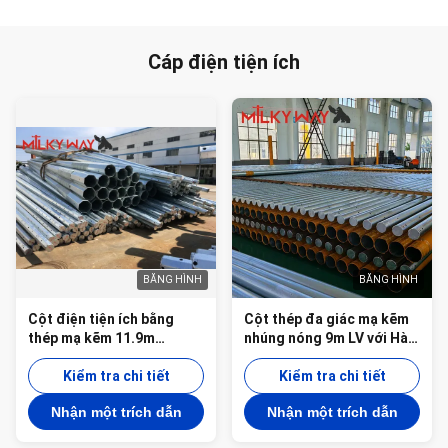
Cáp điện tiện ích
BĂNG HÌNH
BĂNG HÌNH
Cột điện tiện ích bằng
Cột thép đa giác mạ kẽm
thép mạ kẽm 11.9m
nhúng nóng 9m LV với Hàn
940dan với độ dày 2.5mm-
AWS D1.1 và Mạ kẽm 86um
16mm để truyền tải điện
Kiểm tra chi tiết
Kiểm tra chi tiết
lâu dài
Nhận một trích dẫn
Nhận một trích dẫn