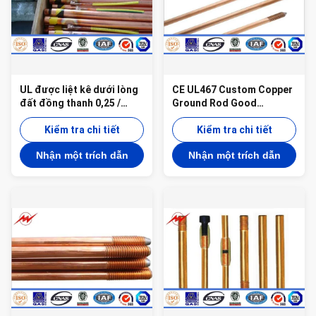
UL được liệt kê dưới lòng
CE UL467 Custom Copper
đất đồng thanh 0,25 /
Ground Rod Good
0.3mm Cooper dày
Conductivity Used In The
Kiểm tra chi tiết
Grounding Device
Kiểm tra chi tiết
Nhận một trích dẫn
Nhận một trích dẫn