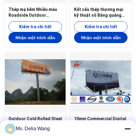
Thép mạ kẽm Nhiều màu
Kết cấu thép thương mại
Roadside Outdoor
kỹ thuật số Bảng quảng
Billboard Quảng cáo
cáo ngoài trời, Chiều cao
Quảng cáo chiều cao 3M
Kiểm tra chi tiết
6m chiều dày 10nm
Kiểm tra chi tiết
Nhận một trích dẫn
Nhận một trích dẫn
Outdoor Cold Rolled Steel
10mm Commercial Digital
Outdoor Billboard
Steel structure Outdoor
Ms. Delia Wang
Advertising With
Billboard Advertising P16