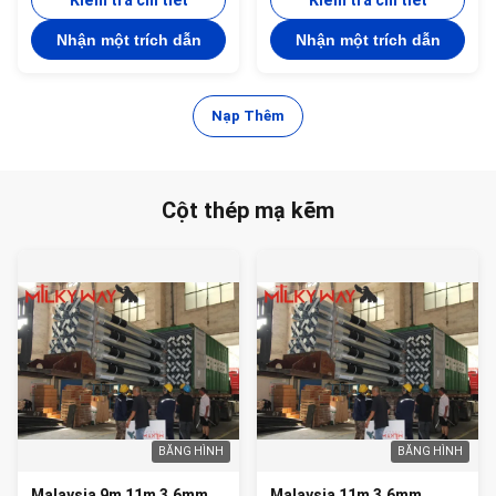
khu vực xa xôi đòi hỏi cơ
Kiểm tra chi tiết
355 mpa
Kiểm tra chi tiết
sở hạ tầng điện
Nhận một trích dẫn
Nhận một trích dẫn
Nạp Thêm
Cột thép mạ kẽm
BĂNG HÌNH
BĂNG HÌNH
Malaysia 9m 11m 3.6mm
Malaysia 11m 3.6mm