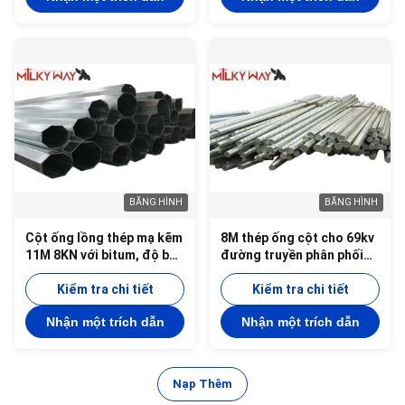
BĂNG HÌNH
BĂNG HÌNH
Cột ống lồng thép mạ kẽm
8M thép ống cột cho 69kv
11M 8KN với bitum, độ bền
đường truyền phân phối
kéo 450mpa
điện với độ dày 3mm đáp
Kiểm tra chi tiết
ứng các tiêu chuẩn kỹ
Kiểm tra chi tiết
thuật và an toàn
Nhận một trích dẫn
Nhận một trích dẫn
Nạp Thêm