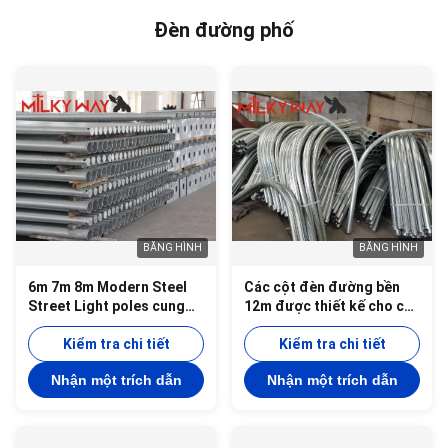
dạng huỳnh dạng huỳnh
Đèn đường phố
dạng huỳnh dạng huỳnh
dạng huỳnh dạng huỳnh
dạng huỳnh dạng huỳnh
dạng huỳnh dạng huỳnh
BĂNG HÌNH
BĂNG HÌNH
6m 7m 8m Modern Steel
Các cột đèn đường bền
Street Light poles cung
12m được thiết kế cho các
cấp chiều cao tối ưu và ổn
giải pháp chiếu sáng đô
định cho ánh sáng hiệu
Kiểm tra chi tiết
thị và dân cư ngoài trời lâu
Kiểm tra chi tiết
quả trong đường phố
dài
Nhận một trích dẫn
Nhận một trích dẫn
thành phố và không gian
công cộng