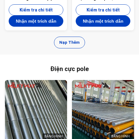
bitum Có chiều dài 35FT,
hình bát giác có lớp phủ
45FT, 50FT, 55FT, 60FT,
Kiểm tra chi tiết
bitum Có sẵn với nhiều
Kiểm tra chi tiết
65FT và 70FT
chiều dài từ 35ft đến 90ft
Nhận một trích dẫn
Nhận một trích dẫn
Nạp Thêm
Điện cực pole
BĂNG HÌNH
BĂNG HÌNH