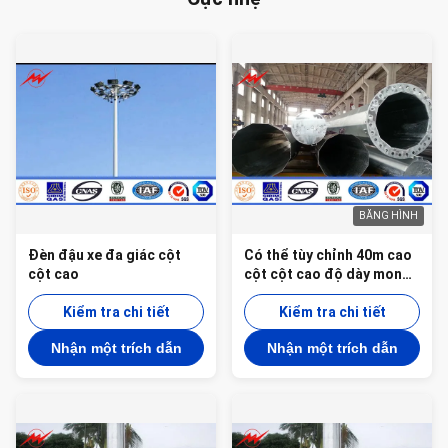
BĂNG HÌNH
Đèn đậu xe đa giác cột
Có thể tùy chỉnh 40m cao
cột cao
cột cột cao độ dày mong
muốn phần riêng lẻ chiều
Kiểm tra chi tiết
dài và hình dạng cho hiệu
Kiểm tra chi tiết
suất tối ưu
Nhận một trích dẫn
Nhận một trích dẫn