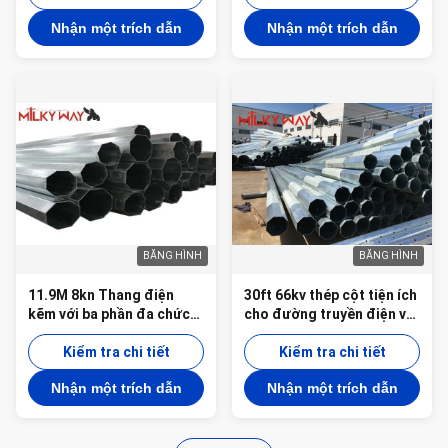
Nhận một trích dẫn
Nhận một trích dẫn
BĂNG HÌNH
BĂNG HÌNH
11.9M 8kn Thang điện
30ft 66kv thép cột tiện ích
kẽm với ba phần đa chức
cho đường truyền điện với
năng thang trên
hai cánh tay được thiết kế
Kiểm tra chi tiết
để bảo trì dễ dàng
Kiểm tra chi tiết
Nhận một trích dẫn
Nhận một trích dẫn