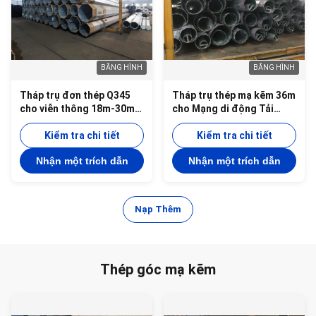
BĂNG HÌNH
BĂNG HÌNH
Tháp trụ đơn thép Q345
Tháp trụ thép mạ kẽm 36m
cho viễn thông 18m-30m
cho Mạng di động Tải
Mạ kẽm nhúng nóng
trọng 24kN
Kiểm tra chi tiết
Kiểm tra chi tiết
Nhận một trích dẫn
Nhận một trích dẫn
Nạp Thêm
Thép góc mạ kẽm