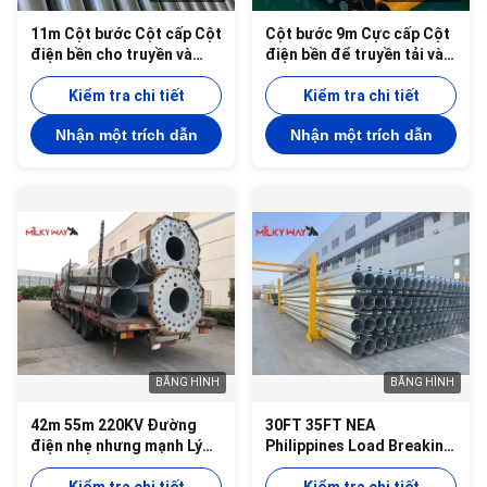
11m Cột bước Cột cấp Cột
Cột bước 9m Cực cấp Cột
điện bền cho truyền và
điện bền để truyền tải và
phân phối điện
phân phối điện
Kiểm tra chi tiết
Kiểm tra chi tiết
Nhận một trích dẫn
Nhận một trích dẫn
BĂNG HÌNH
BĂNG HÌNH
42m 55m 220KV Đường
30FT 35FT NEA
điện nhẹ nhưng mạnh Lý
Philippines Load Breaking
tưởng để lắp đặt ở các
500kg Độ bền không dưới