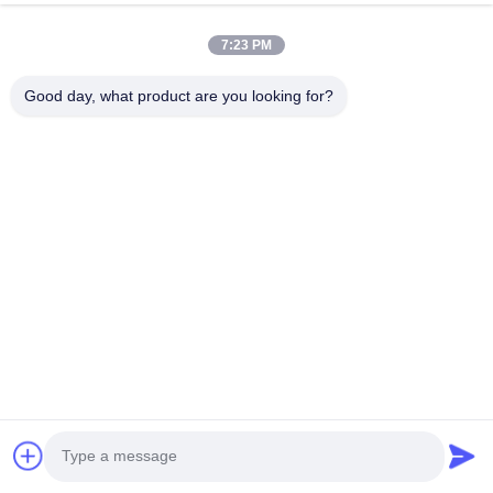
Galvanization
Kiểm tra chi tiết
With LED Screen
Kiểm tra chi tiết
Nhận một trích dẫn
Nhận một trích dẫn
7:23 PM
Good day, what product are you looking for?
Nạp Thêm
Ms. Delia Wang
Sales Manager
E-Mail:
delia@yin-he.com
Điện Thoại:
+86 132 7510 1534
Whatsapp:
8613275101534
Skype:
wangfangwind