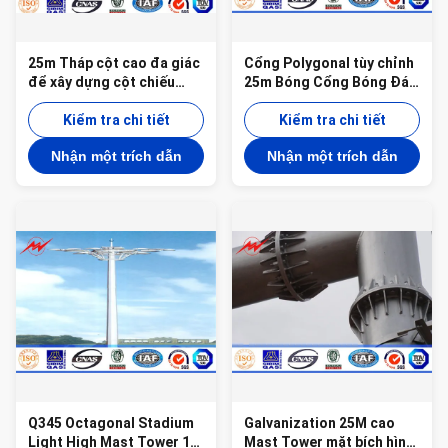
25m Tháp cột cao đa giác
Cổng Polygonal tùy chỉnh
để xây dựng cột chiếu
25m Bóng Cổng Bóng Đá
sáng cảng biển
Cao Cột cho Cảng biển
Kiểm tra chi tiết
Kiểm tra chi tiết
Nhận một trích dẫn
Nhận một trích dẫn
Q345 Octagonal Stadium
Galvanization 25M cao
Light High Mast Tower 10
Mast Tower mặt bích hình