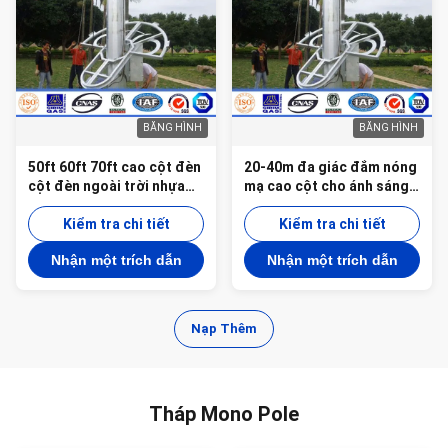
BĂNG HÌNH
BĂNG HÌNH
50ft 60ft 70ft cao cột đèn
20-40m đa giác đắm nóng
cột đèn ngoài trời nhựa
mạ cao cột cho ánh sáng
cho 69kv truyền
với hệ thống nâng
Kiểm tra chi tiết
Kiểm tra chi tiết
Nhận một trích dẫn
Nhận một trích dẫn
Nạp Thêm
Tháp Mono Pole