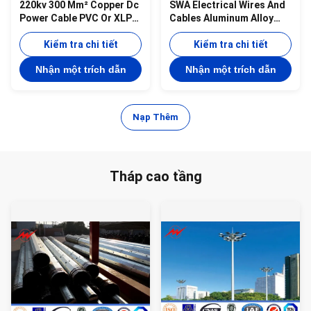
220kv 300 Mm² Copper Dc
SWA Electrical Wires And
Power Cable PVC Or XLPE
Cables Aluminum Alloy
Insulation ISO9001
Cable 0.6/1/10 Xlpe
Kiểm tra chi tiết
Sheathed
Kiểm tra chi tiết
Nhận một trích dẫn
Nhận một trích dẫn
Nạp Thêm
Tháp cao tầng