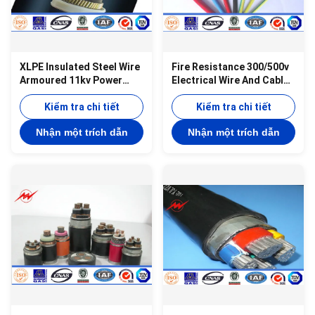
XLPE Insulated Steel Wire
Fire Resistance 300/500v
Armoured 11kv Power
Electrical Wire And Cable
Cable 400/500mm² 90°C
Pvc Sheathed
110°C
Kiểm tra chi tiết
Kiểm tra chi tiết
Nhận một trích dẫn
Nhận một trích dẫn