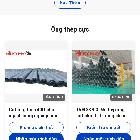
Nạp Thêm
Ống thép cực
BĂNG HÌNH
BĂNG HÌNH
Cột ống thép 40ft cho
15M 8KN Gr65 thép ống
ngành công nghiệp tiện
cột cho thị trường châu
ích với độ dày 4mm và
Phi với và BV chứng nhận
dung lượng tải 3KN cho
Kiểm tra chi tiết
và 3mm độ dày tường
Kiểm tra chi tiết
truyền và phân phối
Nhận một trích dẫn
Nhận một trích dẫn