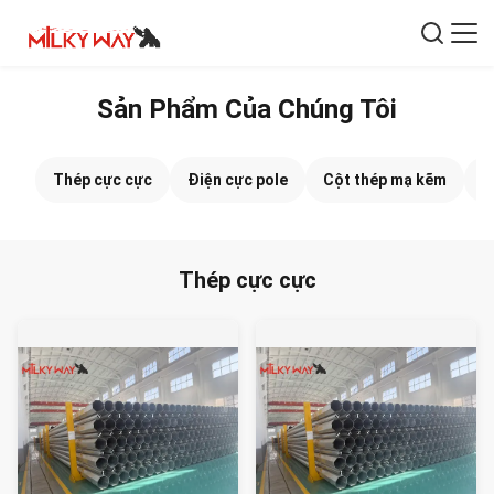
Sản Phẩm Của Chúng Tôi
Thép cực cực
Điện cực pole
Cột thép mạ kẽm
C
Thép cực cực