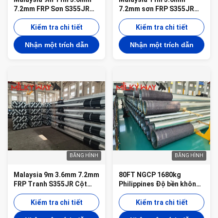
7.2mm FRP Sơn S355JR
7.2mm sơn FRP S355JR
Cột thép Được thiết kế
Cột thép được thiết kế
cho hệ thống tiện ích điện
Kiểm tra chi tiết
cho hệ thống tiện ích điện
Kiểm tra chi tiết
ngoài trời
ngoài trời
Nhận một trích dẫn
Nhận một trích dẫn
BĂNG HÌNH
BĂNG HÌNH
Malaysia 9m 3.6mm 7.2mm
80FT NGCP 1680kg
FRP Tranh S355JR Cột
Philippines Độ bền không
thép được thiết kế cho hệ
dưới 355 mpa Cột thép
thống điện ngoài trời
Kiểm tra chi tiết
kẽm
Kiểm tra chi tiết