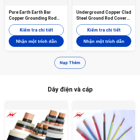
Pure Earth Earth Bar
Underground Copper Clad
Copper Grounding Rod
Steel Ground Rod Cover
Flat Pointed 0.254mm
Clamps Lighting
Thickness
Kiểm tra chi tiết
Protection
Kiểm tra chi tiết
Nhận một trích dẫn
Nhận một trích dẫn
Nạp Thêm
Dây điện và cáp