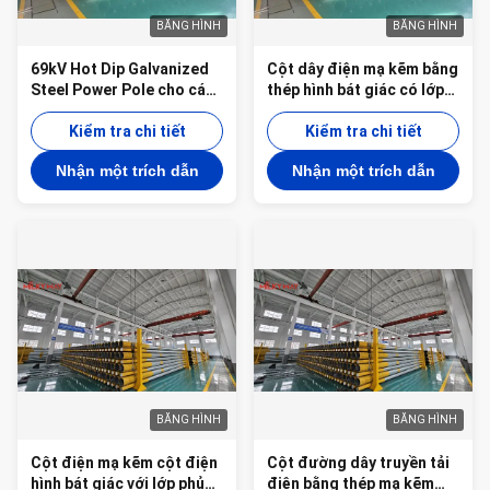
BĂNG HÌNH
BĂNG HÌNH
69kV Hot Dip Galvanized
Cột dây điện mạ kẽm bằng
Steel Power Pole cho các
thép hình bát giác có lớp
dự án tiện ích đường
phủ bitum được cung cấp
truyền ở Philippines
Kiểm tra chi tiết
với chiều dài 35FT, 45FT,
Kiểm tra chi tiết
50FT, 55FT, 60FT, 65FT,
Nhận một trích dẫn
Nhận một trích dẫn
70FT và 90FT
BĂNG HÌNH
BĂNG HÌNH
Cột điện mạ kẽm cột điện
Cột đường dây truyền tải
hình bát giác với lớp phủ
điện bằng thép mạ kẽm