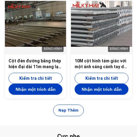
BĂNG HÌNH
BĂNG HÌNH
Cột đèn đường bằng thép
10M cột hình tám giác với
hiện đại dài 11m mang lại
một ánh sáng cánh tay dày
chiều cao và độ ổn định
4MM Đảm bảo giải pháp
tối ưu để chiếu sáng hiệu
Kiểm tra chi tiết
chiếu sáng ngoài trời
Kiểm tra chi tiết
quả ở đường phố và không
Nhận một trích dẫn
Nhận một trích dẫn
gian công cộng trong
thành phố
Nạp Thêm
Cực nhẹ