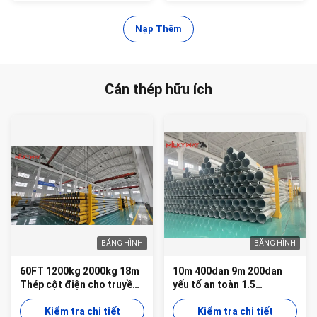
Nạp Thêm
Cán thép hữu ích
BĂNG HÌNH
BĂNG HÌNH
60FT 1200kg 2000kg 18m
10m 400dan 9m 200dan
Thép cột điện cho truyền
yếu tố an toàn 1.5
tải
Mauritania Điện phân phối
Kiểm tra chi tiết
cột thép
Kiểm tra chi tiết