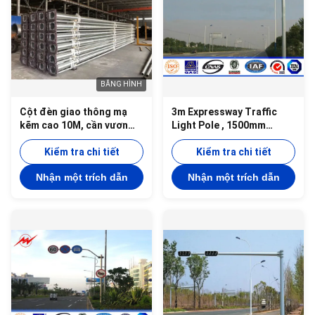
BĂNG HÌNH
Cột đèn giao thông mạ
3m Expressway Traffic
kẽm cao 10M, cần vươn
Light Pole , 1500mm
7M
Double Bracket Overpass
Kiểm tra chi tiết
Metal Light Poles
Kiểm tra chi tiết
Nhận một trích dẫn
Nhận một trích dẫn