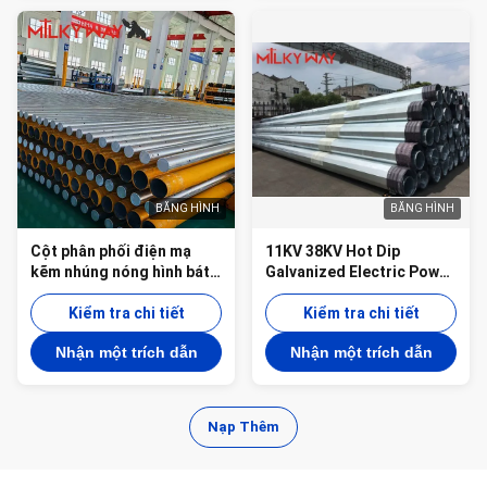
BĂNG HÌNH
BĂNG HÌNH
Cột phân phối điện mạ
11KV 38KV Hot Dip
kẽm nhúng nóng hình bát
Galvanized Electric Power
giác 11 mét với Tiêu chuẩn
Pole Galvanized
hàn AWS D1.1
Kiểm tra chi tiết
Octagonal Electric Utility
Kiểm tra chi tiết
Poles (các cột điện huỳnh
Nhận một trích dẫn
Nhận một trích dẫn
hình huỳnh dạng huỳnh
dạng huỳnh dạng huỳnh
dạng huỳnh dạng huỳnh
dạng huỳnh dạng huỳnh
Nạp Thêm
dạng huỳnh dạng huỳnh
dạng huỳnh dạng huỳnh
dạng huỳnh dạng huỳnh