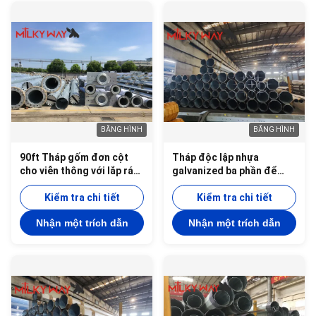
BĂNG HÌNH
BĂNG HÌNH
90ft Tháp gốm đơn cột
Tháp độc lập nhựa
cho viễn thông với lắp ráp
galvanized ba phần để
nhanh và xây dựng thép
phân phối truyền thông
trong nước
Kiểm tra chi tiết
Kiểm tra chi tiết
Nhận một trích dẫn
Nhận một trích dẫn