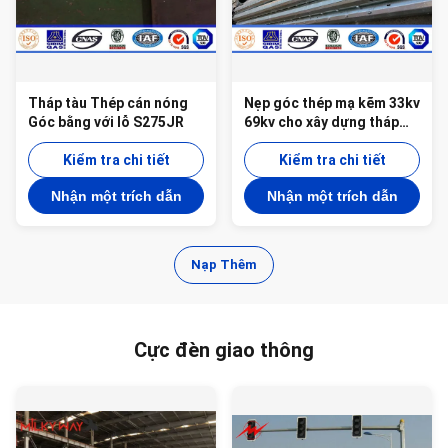
Tháp tàu Thép cán nóng
Nẹp góc thép mạ kẽm 33kv
Góc bằng với lỗ S275JR
69kv cho xây dựng tháp
điện
Kiểm tra chi tiết
Kiểm tra chi tiết
Nhận một trích dẫn
Nhận một trích dẫn
Nạp Thêm
Cực đèn giao thông