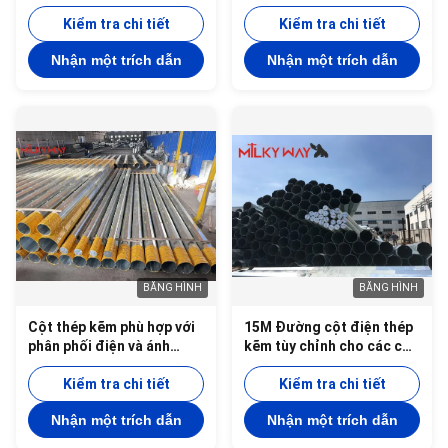
cung cấp hỗ trợ tối ưu cho
Cung cấp sự ổn định và an
các dây dẫn điện và chất
Kiểm tra chi tiết
toàn vượt trội cho các dự
Kiểm tra chi tiết
cách điện trong phân phối
án cơ sở hạ tầng truyền
Nhận một trích dẫn
Nhận một trích dẫn
điện
điện
BĂNG HÌNH
BĂNG HÌNH
Cột thép kẽm phù hợp với
15M Đường cột điện thép
phân phối điện và ánh
kẽm tùy chỉnh cho các cột
sáng ngoài trời với nhiều
truyền tải điện với và độ
tùy chọn hình dạng và vật
Kiểm tra chi tiết
dày tùy chỉnh
Kiểm tra chi tiết
liệu thép
Nhận một trích dẫn
Nhận một trích dẫn