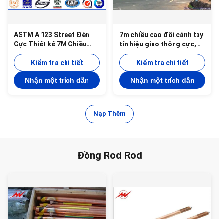
ASTM A 123 Street Đèn
7m chiều cao đôi cánh tay
Cực Thiết kế 7M Chiều
tín hiệu giao thông cực,
cao 11M Arm Hot Dip mạ
đường lái xe thép mạ kẽm
kẽm
Kiểm tra chi tiết
cực với tín hiệu
Kiểm tra chi tiết
Nhận một trích dẫn
Nhận một trích dẫn
Nạp Thêm
Đồng Rod Rod