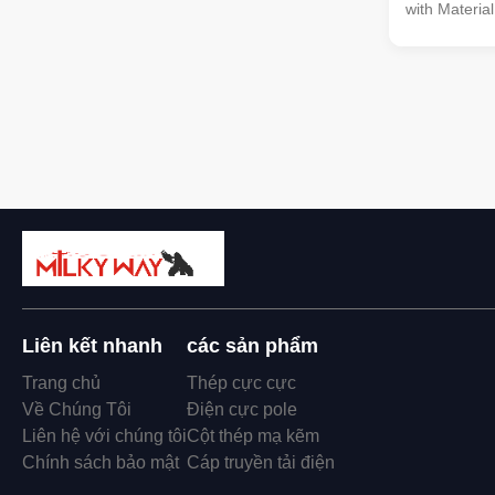
with Material
Poles are ma
plants,which
row cone-sha
galvanized a
Light plate 
stainless st
of stainless 
China GB A
EuropenEN 
Liên kết nhanh
các sản phẩm
Trang chủ
Thép cực cực
Về Chúng Tôi
Điện cực pole
Liên hệ với chúng tôi
Cột thép mạ kẽm
Chính sách bảo mật
Cáp truyền tải điện