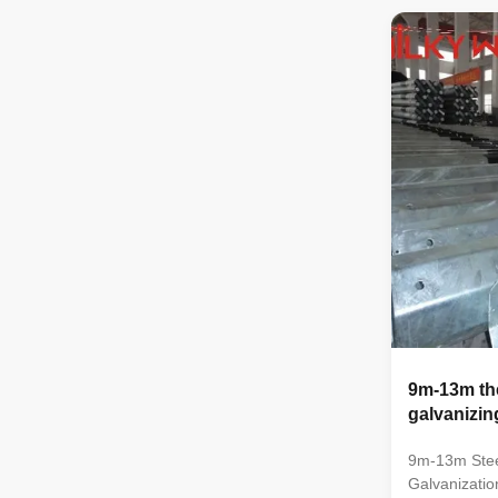
and offer far
due to the se
tapered stru
designed for 
towers with
height and s
advantages 
and
9m-13m th
galvanizin
9m-13m Steel
Galvanizatio