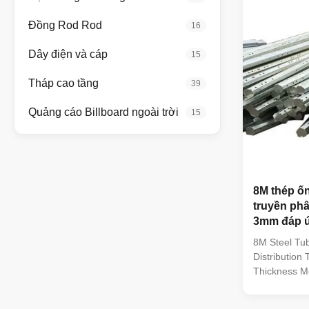
embed styles
Manufacturer
Đồng Rod Rod
16
poles Poles 
configuratio
Dây điện và cáp
15
Tháp cao tầng
39
Quảng cáo Billboard ngoài trời
15
8M thép ố
truyền phâ
3mm đáp ứ
thuật và a
8M Steel Tub
Distribution
Thickness Me
Standards Op
aesthetic alt