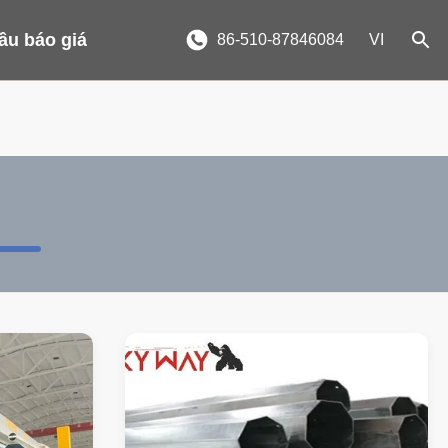
ầu báo giá
86-510-87846084
VI