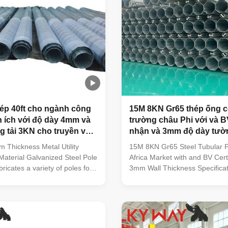
hép 40ft cho ngành công
15M 8KN Gr65 thép ống cộ
n ích với độ dày 4mm và
trường châu Phi với và 
 tải 3KN cho truyền và
nhận và 3mm độ dày tườ
 Thickness Metal Utility
15M 8KN Gr65 Steel Tubular P
aterial Galvanized Steel Pole
Africa Market with and BV Cert
ricates a variety of poles for
3mm Wall Thickness Specificat
ndustry. These steel poles are
Africa Market----Congo Electri
 tested to ensure bend
8m to 11.8m Descripition of mate
oad capacity, and height all
our material are purchased f
uirements for the application
mill factory to assure the qualit
. Anchored and/or direct
certificate issued by the mill fa