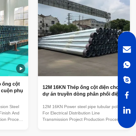
provided
Strength=355N/mm2 -Toughness remains
ur factory
the same under 20 degrees below zero. -
 to refuse
Galvanization is in accordance with
NFA35503 Standard Class 1.
Galvanization Standard:NFA91121
Average thickness
p ống cột
12M 16KN Thép ống cột điện cho
c cuộn phụ
dự án truyền dòng phân phối điện
sion Steel
12M 16KN Power steel pipe tubular poles
Finish And
For Electrical Distribution Line
tion Process
Transmission Project Production Process
ction line,
Our factory own advance production line,
bration
machine including bending calibration