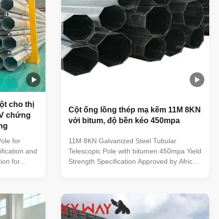
t cho thị
Cột ống lồng thép mạ kẽm 11M 8KN
BV chứng
với bitum, độ bền kéo 450mpa
ng
ole for
11M 8KN Galvanized Steel Tubular
ification and
Telescopic Pole with bitumen 450mpa Yield
ion for
Strength Specification Approved by Africa
c Pole from
Electric Power Company Descripition of
rial: All of
material: Steel The material is in
rom famous
accordance with NF EN 10025 Standard
y A mill
and NF EN 10149 Standard,it has the
ctory with
following property. -Yield