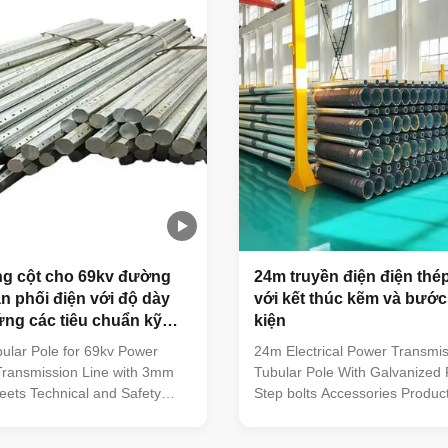
 available. General Notes:
stamp and signature must be 
 drawings available for all
before unload the material in o
can be modified to any
,otherwise we have our reason
n Transmission and distribution
the material . Before put into
ng cột cho 69kv đường
24m truyền điện điện thé
n phối điện với độ dày
với kết thúc kẽm và bướ
ng các tiêu chuẩn kỹ
kiện
n toàn
ular Pole for 69kv Power
24m Electrical Power Transmis
 Transmission Line with 3mm
Tubular Pole With Galvanized 
ets Technical and Safety
Step bolts Accessories Produc
tions: Steel poles are an
Our factory own advance produ
ernative to traditional towers
machine including bending cali