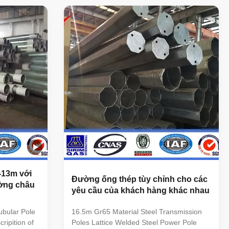
rs machine,
machine, hydraulic plate shears machine,
ine, 208T
shears machine, slitting machine, 208T
 the purpose
hydraulic straightener, etc. All the purpose
l poles. The
is to produce good quality steel poles. The
e, bending,
fabrication process as cut plate, bending,
l holes,
forming, automatic welding, drill holes,
quality check before galvanized,
-13m với
Đường ống thép tùy chỉnh cho các
ường châu
yêu cầu của khách hàng khác nhau
ubular Pole
16.5m Gr65 Material Steel Transmission
ripition of
Poles Lattice Welded Steel Power Pole