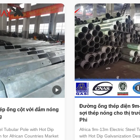
 greater corrosion resilience
machine, hydraulic plate shea
lf-cleaning nature of a
shears machine, slitting mach
cture. Steel poles can be
hydraulic straightener, etc. All
use to be installed in lieu of
is to produce good quality stee
out needing to compromise on
fabrication process as cut plat
pan lengths and offer the
forming, automatic welding, dril
of a much smaller easement
quality check before
Đường ống thép điện 9m
ép ống cột với đắm nóng
sợi thép nóng cho thị tr
g
Phi
 Tubular Pole with Hot Dip
Africa 9m-13m Electric Steel T
n for African Countries Market
with Hot Dip Galvanization Desc