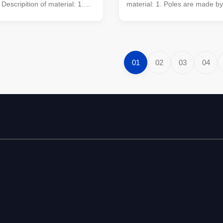
 Descripition of material: 1.
material: 1. Poles are made by
de by the high-quality metal
quality metal plants,which we
 were molded into the multi-
into the multi-row cone-shaped
ped vertical steel barwith hot
steel barwith hot galvanized an
nti-corrosion treatment 2.
treatment 2. Light plate frame
frame is made by high-quality
high-quality stainless steel 3.
01
02
03
04
eel 3. Fastened bolts and nuts
bolts and nuts of stainless stee
steel Steel Material Grade
Material Grade China GB Ame
merica ASTM ASME Japan JIS
ASME Japan JIS Europen EN
GemanyDIN EnglandBS
DIN England BS International