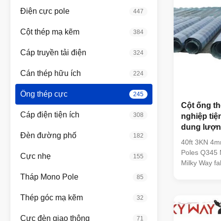
Điện cực pole
447
Cột thép mạ kẽm
384
Cáp truyền tải điện
324
Cán thép hữu ích
224
Ống thép cực
245
Cột ống t
Cáp điện tiện ích
308
nghiệp tiệ
dung lượng
Đèn đường phố
182
phân phối
40ft 3KN 4mm
Poles Q345 M
Cực nhẹ
155
Milky Way fab
the utility i
Tháp Mono Pole
85
designed and
resistance, l
Thép góc mạ kẽm
32
meet the req
of the tower
Cực đèn giao thông
71