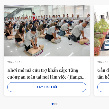
2026.06.18
2026.06
Khởi mở mã cứu trợ khẩn cấp: Tăng
Gần đ
cường an toàn tại nơi làm việc (Jiangsu
tấn k
Milky Way Steel Poles Co., Ltd Organ
500kV
Xem Chi Tiết