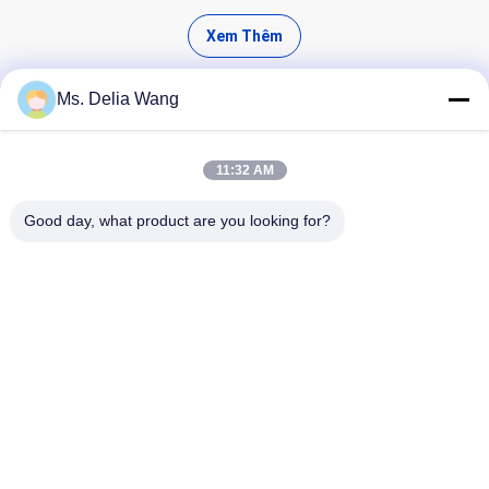
Xem Thêm
Ms. Delia Wang
11:32 AM
Tìm ra sản phẩm chất lượng cao
Good day, what product are you looking for?
Tìm Kiếm
Nhà
Sản Phẩm
Về Chúng Tôi
Tham Quan Nhà Máy
Kiểm Soát Chất Lượng
Liên Hệ Chúng Tôi
Yêu Cầu Báo Giá
Tel: 86-510-87846084