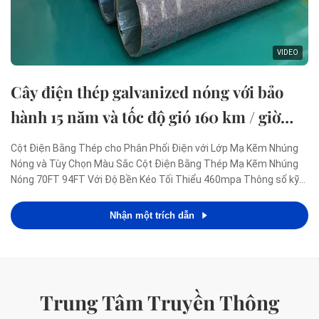
VIDEO
Cây điện thép galvanized nóng với bảo
hành 15 năm và tốc độ gió 160 km / giờ
cho phân phối điện
Cột Điện Bằng Thép cho Phân Phối Điện với Lớp Mạ Kẽm Nhúng
Nóng và Tùy Chọn Màu Sắc Cột Điện Bằng Thép Mạ Kẽm Nhúng
Nóng 70FT 94FT Với Độ Bền Kéo Tối Thiểu 460mpa Thông số kỹ
thuật Ứng dụng Phân phối điện Hình dạng Hình nón, Đa kim tự
tháp, Hình cột, đa giác hoặc hình nón Vật liệu Thường là Q345B...
Nhận một trích dẫn
Trung Tâm Truyền Thông