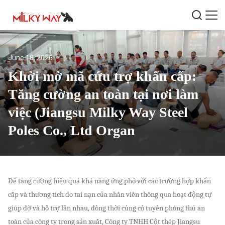
June 18, 2026
Khởi mở mã cứu trợ khẩn cấp:
Tăng cường an toàn tại nơi làm
việc (Jiangsu Milky Way Steel
Poles Co., Ltd Organ
Để tăng cường hiệu quả khả năng ứng phó với các trường hợp khẩn
cấp và thương tích do tai nạn của nhân viên thông qua hoạt động tự
giúp đỡ và hỗ trợ lẫn nhau, đồng thời củng cố tuyến phòng thủ an
toàn của công ty trong sản xuất, Công ty TNHH Cột thép Jiangsu