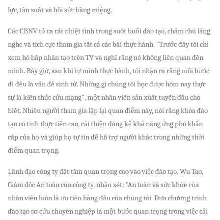
lực, tần suất và hồi sức bằng miệng.
Các CBNV tỏ ra rất nhiệt tình trong suốt buổi đào tạo, chăm chú lắng
nghe và tích cực tham gia tất cả các bài thực hành. "Trước đây tôi chỉ
xem hô hấp nhân tạo trên TV và nghĩ rằng nó không liên quan đến
mình. Bây giờ, sau khi tự mình thực hành, tôi nhận ra rằng mỗi bước
đi đều là vấn đề sinh tử. Những gì chúng tôi học được hôm nay thực
sự là kiến ​​thức cứu mạng", một nhân viên sản xuất tuyến đầu cho
biết. Nhiều người tham gia lặp lại quan điểm này, nói rằng khóa đào
tạo có tính thực tiễn cao, cải thiện đáng kể khả năng ứng phó khẩn
cấp của họ và giúp họ tự tin để hỗ trợ người khác trong những thời
điểm quan trọng.
Lãnh đạo công ty đặt tầm quan trọng cao vào việc đào tạo. Wu Tao,
Giám đốc An toàn của công ty, nhận xét: "An toàn và sức khỏe của
nhân viên luôn là ưu tiên hàng đầu của chúng tôi. Đưa chương trình
đào tạo sơ cứu chuyên nghiệp là một bước quan trọng trong việc cải