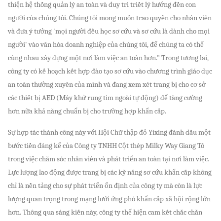
thiện hệ thống quản lý an toàn và duy trì triết lý hướng đến con
người của chúng tôi. Chúng tôi mong muốn trao quyền cho nhân viên
và đưa ý tưởng 'mọi người đều học sơ cứu và sơ cứu là dành cho mọi
người' vào văn hóa doanh nghiệp của chúng tôi, để chúng ta có thể
cùng nhau xây dựng một nơi làm việc an toàn hơn." Trong tương lai,
công ty có kế hoạch kết hợp đào tạo sơ cứu vào chương trình giáo dục
an toàn thường xuyên của mình và đang xem xét trang bị cho cơ sở
các thiết bị AED (Máy khử rung tim ngoài tự động) để tăng cường
hơn nữa khả năng chuẩn bị cho trường hợp khẩn cấp.
Sự hợp tác thành công này với Hội Chữ thập đỏ Yixing đánh dấu một
bước tiến đáng kể của Công ty TNHH Cột thép Milky Way Giang Tô
trong việc chăm sóc nhân viên và phát triển an toàn tại nơi làm việc.
Lực lượng lao động được trang bị các kỹ năng sơ cứu khẩn cấp không
chỉ là nền tảng cho sự phát triển ổn định của công ty mà còn là lực
lượng quan trọng trong mạng lưới ứng phó khẩn cấp xã hội rộng lớn
hơn. Thông qua sáng kiến ​​này, công ty thể hiện cam kết chắc chắn