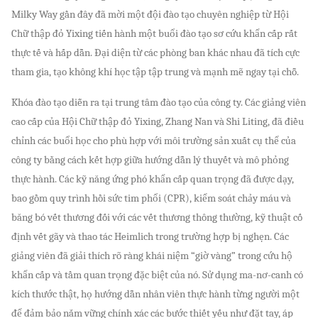
Milky Way gần đây đã mời một đội đào tạo chuyên nghiệp từ Hội
Chữ thập đỏ Yixing tiến hành một buổi đào tạo sơ cứu khẩn cấp rất
thực tế và hấp dẫn. Đại diện từ các phòng ban khác nhau đã tích cực
tham gia, tạo không khí học tập tập trung và mạnh mẽ ngay tại chỗ.
Khóa đào tạo diễn ra tại trung tâm đào tạo của công ty. Các giảng viên
cao cấp của Hội Chữ thập đỏ Yixing, Zhang Nan và Shi Liting, đã điều
chỉnh các buổi học cho phù hợp với môi trường sản xuất cụ thể của
công ty bằng cách kết hợp giữa hướng dẫn lý thuyết và mô phỏng
thực hành. Các kỹ năng ứng phó khẩn cấp quan trọng đã được dạy,
bao gồm quy trình hồi sức tim phổi (CPR), kiểm soát chảy máu và
băng bó vết thương đối với các vết thương thông thường, kỹ thuật cố
định vết gãy và thao tác Heimlich trong trường hợp bị nghẹn. Các
giảng viên đã giải thích rõ ràng khái niệm “giờ vàng” trong cứu hộ
khẩn cấp và tầm quan trọng đặc biệt của nó. Sử dụng ma-nơ-canh có
kích thước thật, họ hướng dẫn nhân viên thực hành từng người một
để đảm bảo nắm vững chính xác các bước thiết yếu như đặt tay, áp