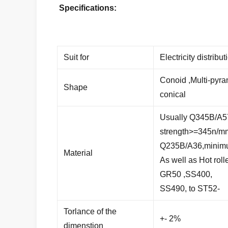
Specifications:
Suit for
Electricity distribut
Conoid ,Multi-pyra
Shape
conical
Usually Q345B/A5
strength>=345n/m
Q235B/A36,minimu
Material
As well as Hot ro
GR50 ,SS400,
SS490, to ST52-
Torlance of the
+- 2%
dimenstion