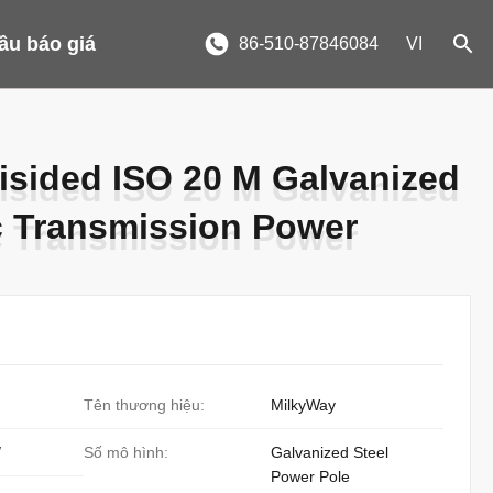
ầu báo giá
86-510-87846084
VI
isided ISO 20 M Galvanized
isided ISO 20 M Galvanized
ic Transmission Power
ic Transmission Power
Tên thương hiệu:
MilkyWay
/
Số mô hình:
Galvanized Steel
Power Pole