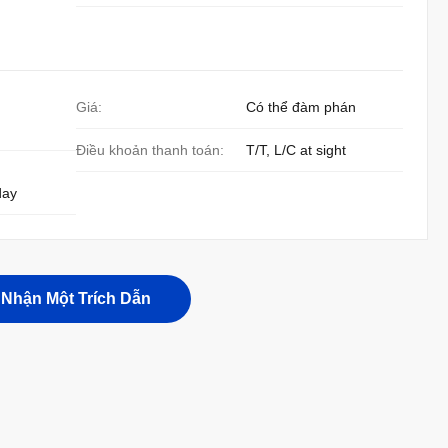
Giá:
Có thể đàm phán
Điều khoản thanh toán:
T/T, L/C at sight
day
Nhận Một Trích Dẫn