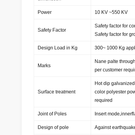
Power
10 KV ~550 KV
Safety factor for c
Safety Factor
Safety factor for g
Design Load in Kg
300~ 1000 Kg appli
Nane palte through
Marks
per customer requ
Hot dip galvanize
Surface treatment
color polyester pow
required
Joint of Poles
Insert mode,innerf
Design of pole
Against earthquake