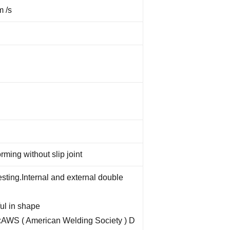
m /s
ming without slip joint
esting.Internal and external double
ful in shape
:AWS ( American Welding Society ) D