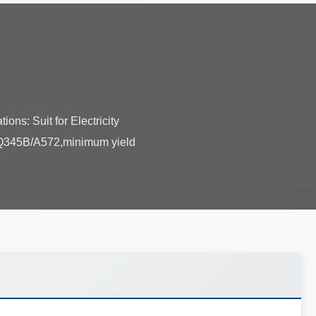
ns: Suit for Electricity
y Q345B/A572,minimum yield