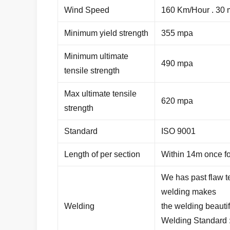
Wind Speed
160 Km/Hour . 30 
Minimum yield strength
355 mpa
Minimum ultimate
490 mpa
tensile strength
Max ultimate tensile
620 mpa
strength
Standard
ISO 9001
Length of per section
Within 14m once for
We has past flaw t
welding makes
Welding
the welding beauti
Welding Standard 