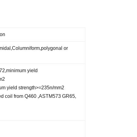
ion
midal,Columniform,polygonal or
72,minimum yield
m2
m yield strength>=235n/mm2
lled coil from Q460 ,ASTM573 GR65,