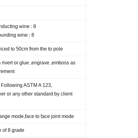
onducting wine : 8
rounding wine : 8
ced to 50cm from the to pole
 rivert or glue ,engrave ,emboss as
irement
d Following ASTM A 123,
er or any other standard by client
lange mode,face to face joint mode
 of 8 grade