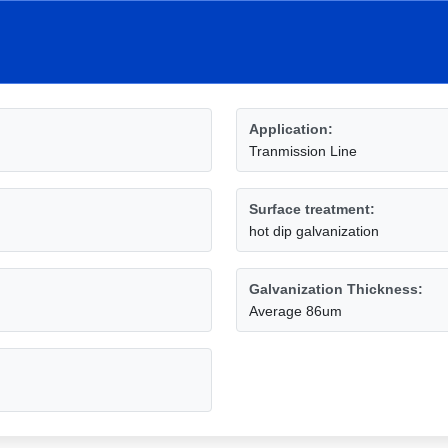
Application:
Tranmission Line
Surface treatment:
hot dip galvanization
Galvanization Thickness:
Average 86um