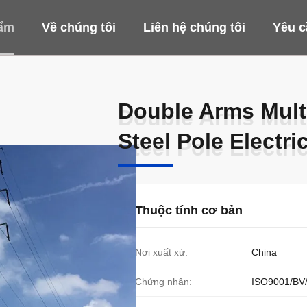
ẩm
Về chúng tôi
Liên hệ chúng tôi
Yêu c
Double Arms Mult
Double Arms Mult
Steel Pole Electr
Steel Pole Electr
Thuộc tính cơ bản
Nơi xuất xứ:
China
Chứng nhận:
ISO9001/BV