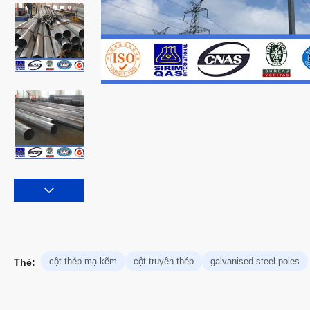
cột thép mạ kẽm
cột truyền thép
galvanised steel poles
Thẻ: