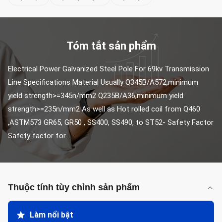
Tóm tắt sản phẩm
Electrical Power Galvanized Steel Pole For 69kv Transmission 
Line Specifications Material Usually Q345B/A572,minimum 
yield strength>=345n/mm2 Q235B/A36,minimum yield 
strength>=235n/mm2 As well as Hot rolled coil from Q460 
,ASTM573 GR65, GR50 , SS400, SS490, to ST52- Safety Factor 
Safety factor for ...
Thuộc tính tùy chỉnh sản phẩm
Làm nổi bật