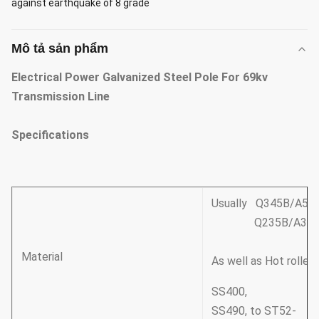
against earthquake of 8 grade
Mô tả sản phẩm
Electrical Power Galvanized Steel Pole For 69kv
Transmission Line
Specifications
Usually Q345B/A572
Q235B/A36,minim
Material
As well as Hot rolle
SS400,
SS490, to ST52-