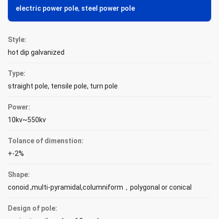
electric power pole
,
steel power pole
Style:
hot dip galvanized
Type:
straight pole, tensile pole, turn pole
Power:
10kv~550kv
Tolance of dimenstion:
+-2%
Shape:
conoid ,multi-pyramidal,columniform，polygonal or conical
Design of pole: