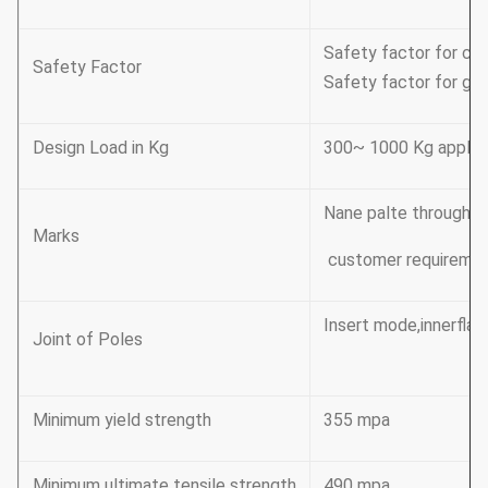
Safety factor for con
Safety Factor
Safety factor for gro
Design Load in Kg
300~ 1000 Kg applic
Nane palte through ri
Marks
customer requireme
Insert mode,innerflan
Joint of Poles
Minimum yield strength
355 mpa
Minimum ultimate tensile strength
490 mpa