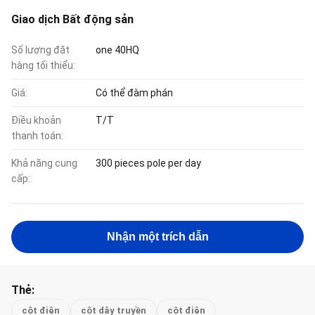
Giao dịch Bất động sản
Số lượng đặt
one 40HQ
hàng tối thiểu:
Giá:
Có thể đàm phán
Điều khoản
T/T
thanh toán:
Khả năng cung
300 pieces pole per day
cấp:
Nhận một trích dẫn
Thẻ:
cột điện
cột dây truyền
cột điện