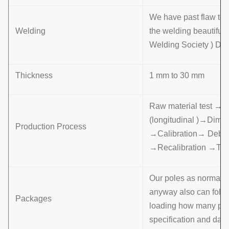
We have past flaw tes
Welding
the welding beautifu
Welding Society ) D 
Thickness
1 mm to 30 mm
Raw material test →
(longitudinal )→Dime
Production Process
→Calibration→ Deburr
→Recalibration →Th
Our poles as normal co
anyway also can follo
Packages
loading how many pcs w
specification and data