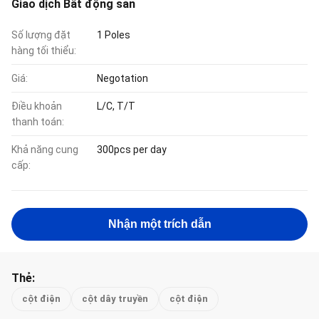
Giao dịch Bất động sản
Số lượng đặt
1 Poles
hàng tối thiểu:
Giá:
Negotation
Điều khoản
L/C, T/T
thanh toán:
Khả năng cung
300pcs per day
cấp:
Nhận một trích dẫn
Thẻ:
cột điện
cột dây truyền
cột điện