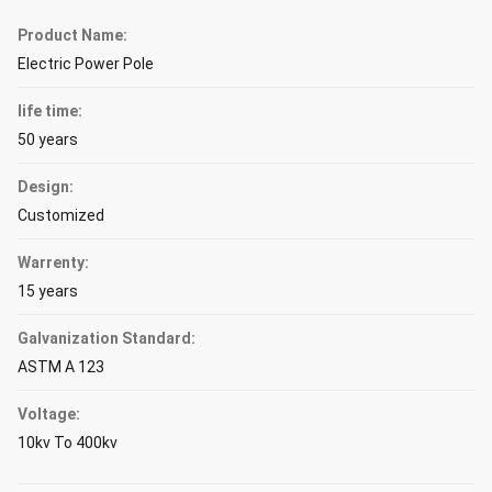
Product Name:
Electric Power Pole
life time:
50 years
Design:
Customized
Warrenty:
15 years
Galvanization Standard:
ASTM A 123
Voltage:
10kv To 400kv