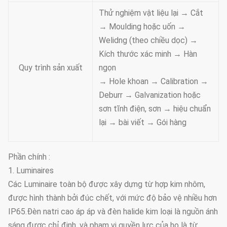
Thử nghiệm vật liệu lại → Cắt
→ Moulding hoặc uốn →
Welidng (theo chiều dọc) →
Kích thước xác minh → Hàn
Quy trình sản xuất
ngọn
→ Hole khoan → Calibration →
Deburr → Galvanization hoặc
sơn tĩnh điện, sơn → hiệu chuẩn
lại → bài viết → Gói hàng
Phần chính :
1. Luminaires
Các Luminaire toàn bộ được xây dựng từ hợp kim nhôm,
được hình thành bởi đúc chết, với mức độ bảo vệ nhiều hơn
IP65.Đèn natri cao áp áp và đèn halide kim loại là nguồn ánh
sáng được chỉ định, và phạm vi quyền lực của họ là từ