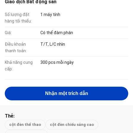
Giao dịch Bất động sản
Số lượng đặt
1 máy tính
hàng tối thiểu:
Giá:
Có thể đàm phán
Điều khoản
T/T, L/C nhìn
thanh toán:
Khả năng cung
300 pcs mỗi ngày
cấp:
Nhận một trích dẫn
Thẻ:
cột đèn thể thao
cột đèn chiếu sáng cao