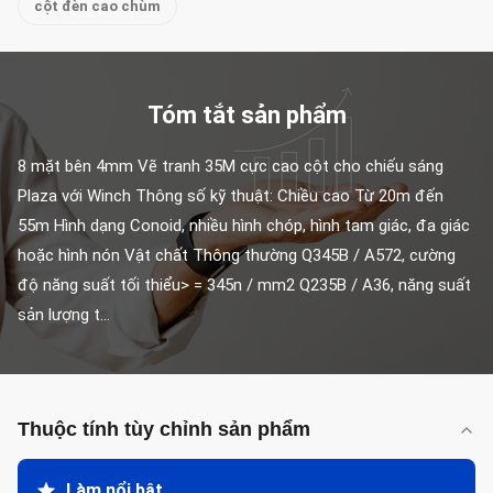
cột đèn cao chùm
Tóm tắt sản phẩm
8 mặt bên 4mm Vẽ tranh 35M cực cao cột cho chiếu sáng 
Plaza với Winch Thông số kỹ thuật: Chiều cao Từ 20m đến 
55m Hình dạng Conoid, nhiều hình chóp, hình tam giác, đa giác 
hoặc hình nón Vật chất Thông thường Q345B / A572, cường 
độ năng suất tối thiểu> = 345n / mm2 Q235B / A36, năng suất 
sản lượng t...
Thuộc tính tùy chỉnh sản phẩm
Làm nổi bật