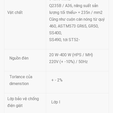
Q235B / A36, năng suất sản
Vật chất
lượng tối thiểu> = 235n / mm2
Cũng như cuộn cán nóng từ quý
460, ASTM573 GR65, GR50,
SS400,
SS490, tới ST52-
20 W-400 W (HPS / MH)
Nguồn đèn
220V (+ -10%) / 50Hz
Torlance của
+ - 2%
dimenstion
Lớp bảo vệ chống
Lớp Ⅰ
điện giật