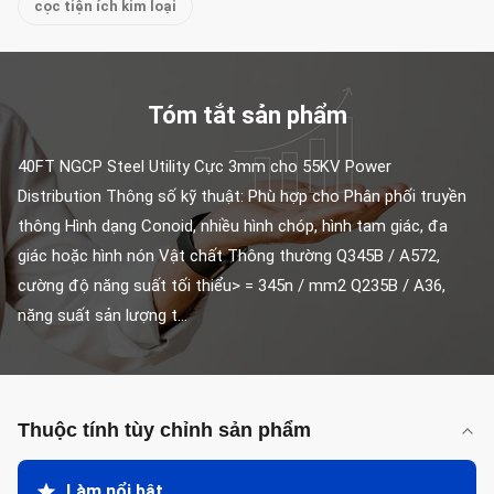
cọc tiện ích kim loại
Tóm tắt sản phẩm
40FT NGCP Steel Utility Cực 3mm cho 55KV Power 
Distribution Thông số kỹ thuật: Phù hợp cho Phân phối truyền 
thông Hình dạng Conoid, nhiều hình chóp, hình tam giác, đa 
giác hoặc hình nón Vật chất Thông thường Q345B / A572, 
cường độ năng suất tối thiểu> = 345n / mm2 Q235B / A36, 
năng suất sản lượng t...
Thuộc tính tùy chỉnh sản phẩm
Làm nổi bật