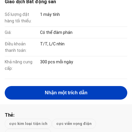
Giao dịch Bất động sản
Số lượng đặt
1 máy tính
hàng tối thiểu:
Giá:
Có thể đàm phán
Điều khoản
T/T, L/C nhìn
thanh toán:
Khả năng cung
300 pcs mỗi ngày
cấp:
Nhận một trích dẫn
Thẻ:
cực kim loại tiện ích
cực viễn vọng điện