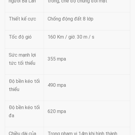
người Ba Lan
trong, chế độ chung đối mặt
Thiết kế cực
Chống động đất 8 lớp
Tốc độ gió
160 Km / giờ. 30 m / s
Sức mạnh lợi
355 mpa
tức tối thiểu
Độ bền kéo tối
490 mpa
thiểu
Độ bền kéo tối
620 mpa
đa
Chiều dài của
Trong phạm vi 14m khi hình thành