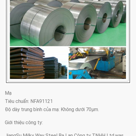
Mạ
Tiêu chuẩn: NFA91121
Độ dày trung bình của mạ: Không dưới 70μm.
Giới thiệu công ty:
JiangSu Milky Way Steel Ba Lan Công ty TNHH Ltd.was