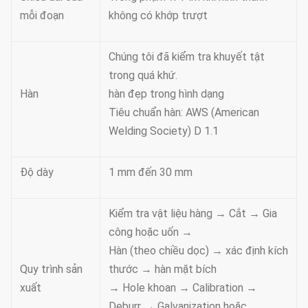
mỗi đoạn
không có khớp trượt
Chúng tôi đã kiểm tra khuyết tật
trong quá khứ.
Hàn
hàn đẹp trong hình dạng
Tiêu chuẩn hàn: AWS (American
Welding Society) D 1.1
Độ dày
1 mm đến 30 mm
Kiểm tra vật liệu hàng → Cắt → Gia
công hoặc uốn →
Hàn (theo chiều dọc) → xác định kích
Quy trình sản
thước → hàn mặt bích
xuất
→ Hole khoan → Calibration →
Deburr → Galvanization hoặc