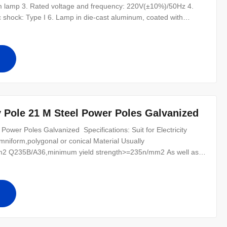
 lamp 3. Rated voltage and frequency: 220V(±10%)/50Hz 4.
ic shock: Type I 6. Lamp in die-cast aluminum, coated with
7. A lamp body with a built-ray lens 8. Fasteners screws, all
ty Pole 21 M Steel Power Poles Galvanized
Power Poles Galvanized ​ Specifications: Suit for Electricity
mniform,polygonal or conical Material Usually
2 Q235B/A36,minimum yield strength>=235n/mm2 As well as
0 ,SS400, SS490, to ST52- Torlance of the dimenstion +- 2%
r for conducting wine : 8