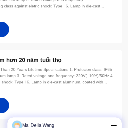
class against eletric shock: Type I 6. Lamp in die-cast
ti-corrosive treatment 7. A lamp body with a built-ray lens 8.
le height: 6m
m hơn 20 năm tuổi thọ
an 20 Years Lifetime Specifications 1. Protecion class: IP65
ium lamp 3. Rated voltage and frequency: 220V(±10%)/50Hz 4.
ic shock: Type I 6. Lamp in die-cast aluminum, coated with
7. A lamp body with a built-ray lens 8. Fasteners screws, all
Ms. Delia Wang