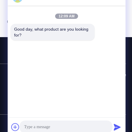
12:09 AM
08
09
10
Good day, what product are you looking 
for?
Đường dây nóng liên hệ
86-510-87846084
E-mail
delia@yin-he.com
Sơ đồ trang web