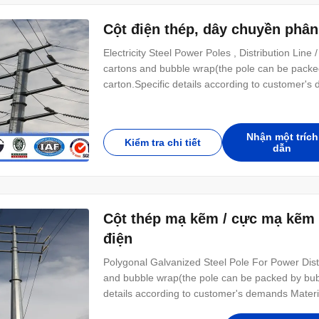
Cột điện thép, dây chuyền phân 
Electricity Steel Power Poles , Distribution Lin
cartons and bubble wrap(the pole can be pack
carton.Specific details according to customer
Round,octagonal,polygonal Brackets Double bra
round in shape with slottes holes for anchor bo
Nhận một trích
Kiểm tra chi tiết
dẫn
Cột thép mạ kẽm / cực mạ kẽm 
điện
Polygonal Galvanized Steel Pole For Power Distr
and bubble wrap(the pole can be packed by bub
details according to customer's demands Mate
Brackets Double brackets in the shape as custo