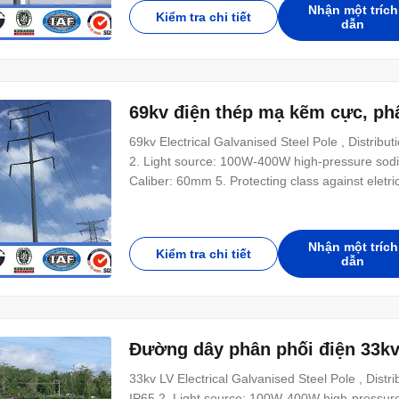
holes for anchor bolt Length Within 14m once f
Nhận một trích
Kiểm tra chi tiết
dẫn
69kv điện thép mạ kẽm cực, ph
69kv Electrical Galvanised Steel Pole , Distribut
2. Light source: 100W-400W high-pressure sod
Caliber: 60mm 5. Protecting class against eletr
powder polyes ter after anti-corrosive treatment 
stainless steel 9. Applicable height: 6m-12m
Nhận một trích
Kiểm tra chi tiết
dẫn
Đường dây phân phối điện 33k
33kv LV Electrical Galvanised Steel Pole , Distri
IP65 2. Light source: 100W-400W high-pressure