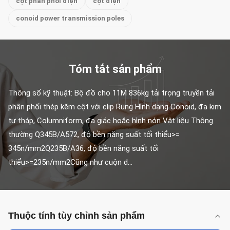
cột phân phối điện
cột điện
conoid power transmission poles
Tóm tắt sản phẩm
Thông số kỹ thuật: Bộ đồ cho 11M 836kg tải trọng truyền tải 
phân phối thép kẽm cột với clip Rung Hình dạng Conoid, đa kim 
tự tháp, Columniform, đa giác hoặc hình nón Vật liệu Thông 
thường Q345B/A572, độ bền năng suất tối thiểu>= 
345n/mm2Q235B/A36, độ bền năng suất tối 
thiểu>=235n/mm2Cũng như cuộn d...
Thuộc tính tùy chỉnh sản phẩm