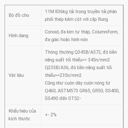
11M 836kg tải trọng truyền tải phân
Bộ đồ cho
phối thép kẽm cột với clip Rung
Conoid, đa kim tự tháp, Columniform,
Hình dạng
đa giác hoặc hình nón
Thông thường Q345B/A572, độ bền
năng suất tối thiểu>= 345n/mm2
Q235B/A36, độ bền năng suất tối
Vật liệu
thiểu>=235n/mm2
Cũng như cuộn dây cuộn nóng từ
Q460, ASTM573 GR65, GR50, SS400,
SS490 đến ST52-
Khẩu hiệu của
+- 2%
kích thước