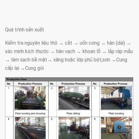
Quá trình sản xuất
Kiểm tra nguyên liệu thô → cắt → uốn cong → hàn (dài) →
xác minh kích thước → hàn vạch → khoan lỗ → lắp ráp mẫu
→ làm sạch bề mặt→ xăng hoặc lớp phủ bột,sơn →Cung
cấp lại →Cung gói