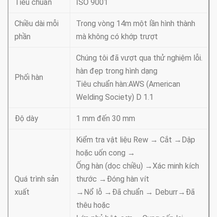
Tiêu chuẩn
ISO 9001
Chiều dài mỗi
Trong vòng 14m một lần hình thành
phần
mà không có khớp trượt
Chúng tôi đã vượt qua thử nghiệm lỗi.
hàn đẹp trong hình dạng
Phối hàn
Tiêu chuẩn hàn:AWS (American
Welding Society) D 1.1
Độ dày
1 mm đến 30 mm
Kiểm tra vật liệu Rew → Cắt →Dập
hoặc uốn cong →
Ống hàn (dọc chiều) →Xác minh kích
Quá trình sản
thước →Đóng hàn vít
xuất
→Nổ lỗ →Đã chuẩn → Deburr→Đã
thêu hoặc