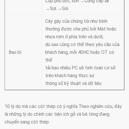
Lớp phủ bột, sơn →Cung cấp lại
→Sợi →Gói
Cây gậy của chúng tôi như bình
thường được che phủ bởi Mat hoặc
nhựa rơm ở phía trên và dưới,
dù sao cũng có thể theo yêu cầu của
Bao bì
khách hàng, mỗi 40HC hoặc OT có
thể
tải bao nhiêu PC sẽ tính toán cơ sở
trên khách hàng thực sự
thông số kỹ thuật và dữ liệu
10 lý do mà các cột thép có ý nghĩa Theo nghiên cứu, đây
là những lý do chính các tiện ích gỗ và bê tông đang
chuyển sang cột thép: